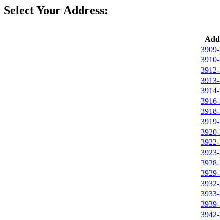
Select Your Address:
Addr
3909-
3910-
3912-
3913-
3914-
3916-
3918-
3919-
3920-
3922-
3923-
3928-
3929-
3932-
3933-
3939-
3942-