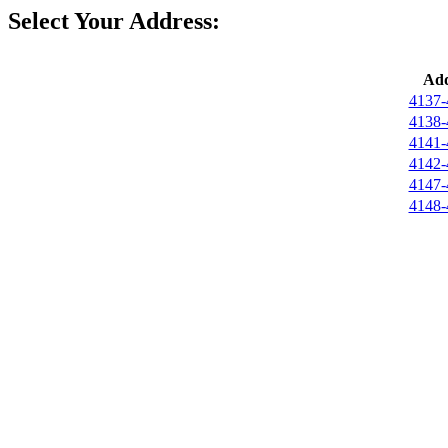
Select Your Address:
Add
4137-
4138-
4141-
4142-
4147-
4148-