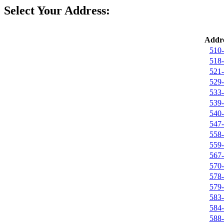
Select Your Address:
Addre
510-
518-
521-
529-
533-
539-
540-
547-
558-
559-
567-
570-
578-
579-
583-
584-
588-