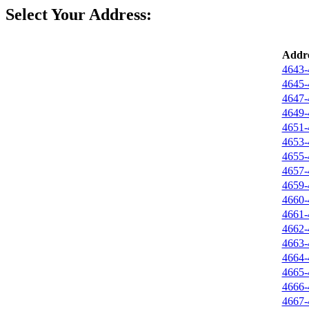
Select Your Address:
Addre
4643-
4645-
4647-
4649-
4651-
4653-
4655-
4657-
4659-
4660-
4661-
4662-
4663-
4664-
4665-
4666-
4667-