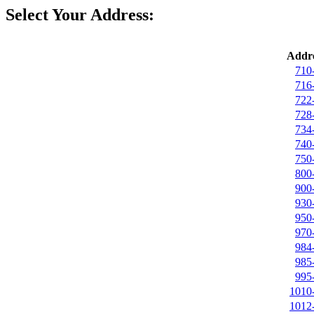
Select Your Address:
Addre
710
716
722
728
734
740
750
800
900
930
950
970
984
985
995
1010
1012