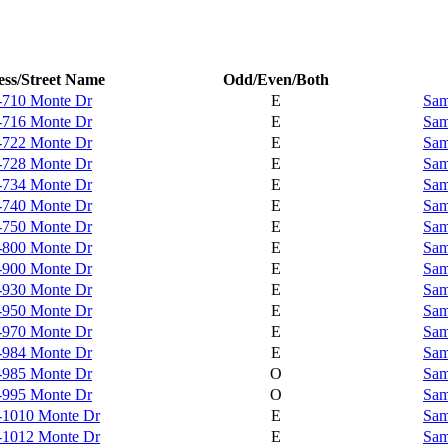
ss/Street Name
Odd/Even/Both
-710 Monte Dr
E
Sam
-716 Monte Dr
E
Sam
-722 Monte Dr
E
Sam
-728 Monte Dr
E
Sam
-734 Monte Dr
E
Sam
-740 Monte Dr
E
Sam
-750 Monte Dr
E
Sam
-800 Monte Dr
E
Sam
-900 Monte Dr
E
Sam
-930 Monte Dr
E
Sam
-950 Monte Dr
E
Sam
-970 Monte Dr
E
Sam
-984 Monte Dr
E
Sam
-985 Monte Dr
O
Sam
-995 Monte Dr
O
Sam
-1010 Monte Dr
E
Sam
-1012 Monte Dr
E
Sam