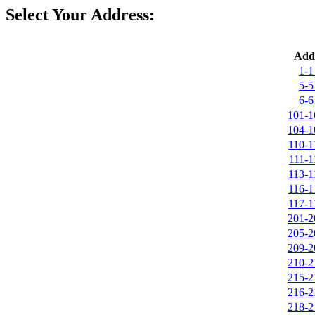
Select Your Address:
Add
1-1
5-5
6-6
101-1
104-1
110-1
111-1
113-1
116-1
117-1
201-2
205-2
209-2
210-2
215-2
216-2
218-2